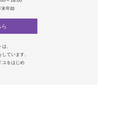
年末年始
ちら
トは、
をしています。
イユをはじめ