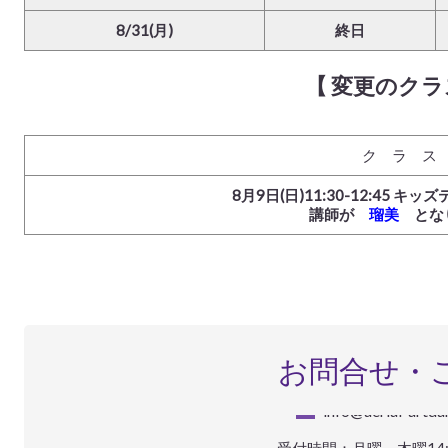
8/31(月)
終日
【 変更のクラ
ク ラ ス
8月9日(日)11:30-12:45 キ
講師が
瑠美
とな
お問合せ・
info@aerial-artd
受付時間：月曜～木曜14:0